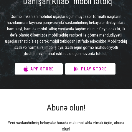
"Danışan Kitab" mobil tətbiq
Görmə imkanları məhdud uşaqlar üçün müyəssər formatlı nəşrlərin
hazırlanması layihəsi çərçivəsində səsləndirilmiş hekayələr dinləyicilərə
həm sayt, həm də mobil tətbiq vasitəsilə təqdim olunur. Qeyd edək ki, ilk
dəfə olaraq ölkəmizdə mobil tətbiq vasitəsi ilə görmə məhdudiyyətli
uşaqlar rahatlıqla eşidərək mobil tətbiqdən istifadə edəcəklər. Mobil tətbiq
səsli və normal rejimdə işləyir. Səsli rejim görmə məhdudiyyətli
dostlarımızın rahat istifadəsi üçün nəzərdə tutulub.
APP STORE
PLAY STORE
Abunə olun!
Yeni səsləndirilmiş hekayələr barədə məlumat əldə etmək üçün, abunə
olun!