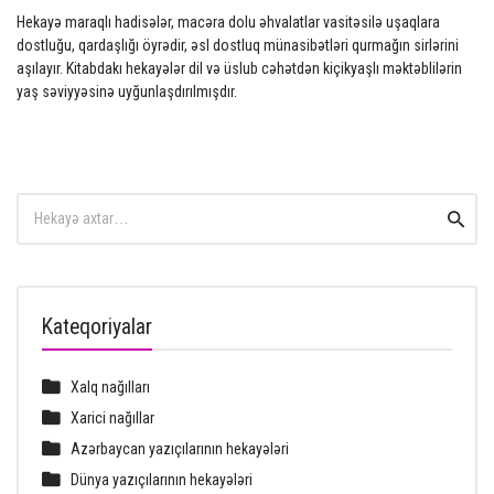
Hekayə maraqlı hadisələr, macəra dolu əhvalatlar vasitəsilə uşaqlara
dostluğu, qardaşlığı öyrədir, əsl dostluq münasibətləri qurmağın sirlərini
aşılayır. Kitabdakı hekayələr dil və üslub cəhətdən kiçikyaşlı məktəblilərin
yaş səviyyəsinə uyğunlaşdırılmışdır.
Search
Searc
for:
Kateqoriyalar
Xalq nağılları
Xarici nağıllar
Azərbaycan yazıçılarının hekayələri
Dünya yazıçılarının hekayələri