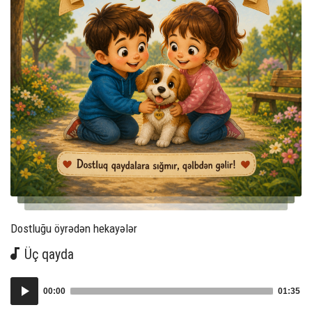
Author:
Dostluğu öyrədən hekayələr
Üç qayda
Audio
00:00
01:35
Player