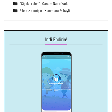
"Çiçəkli xalça" - Qəşəm Nəcəfzadə
Biletsiz sərnişin - Xanımana Əlibəyli
İndi Endirin!