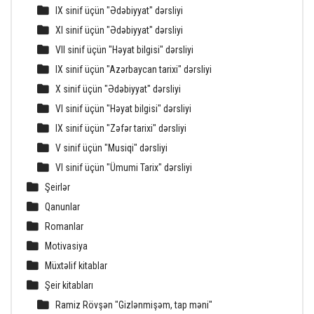
IX sinif üçün "Ədəbiyyat" dərsliyi
XI sinif üçün "Ədəbiyyat" dərsliyi
VII sinif üçün "Həyat bilgisi" dərsliyi
IX sinif üçün "Azərbaycan tarixi" dərsliyi
X sinif üçün "Ədəbiyyat" dərsliyi
VI sinif üçün "Həyat bilgisi" dərsliyi
IX sinif üçün "Zəfər tarixi" dərsliyi
V sinif üçün "Musiqi" dərsliyi
VI sinif üçün "Ümumi Tarix" dərsliyi
Şeirlər
Qanunlar
Romanlar
Motivasiya
Müxtəlif kitablar
Şeir kitabları
Ramiz Rövşən "Gizlənmişəm, tap məni"