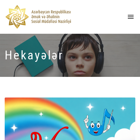
Tog
nav
Hekayələr