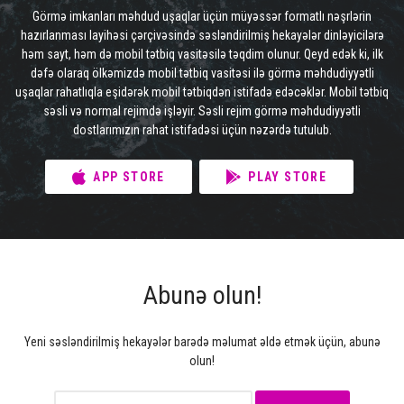
Görmə imkanları məhdud uşaqlar üçün müyəssər formatlı nəşrlərin
hazırlanması layihəsi çərçivəsində səsləndirilmiş hekayələr dinləyicilərə
həm sayt, həm də mobil tətbiq vasitəsilə təqdim olunur. Qeyd edək ki, ilk
dəfə olaraq ölkəmizdə mobil tətbiq vasitəsi ilə görmə məhdudiyyətli
uşaqlar rahatlıqla eşidərək mobil tətbiqdən istifadə edəcəklər. Mobil tətbiq
səsli və normal rejimdə işləyir. Səsli rejim görmə məhdudiyyətli
dostlarımızın rahat istifadəsi üçün nəzərdə tutulub.
APP STORE
PLAY STORE
Abunə olun!
Yeni səsləndirilmiş hekayələr barədə məlumat əldə etmək üçün, abunə
olun!
Subscription