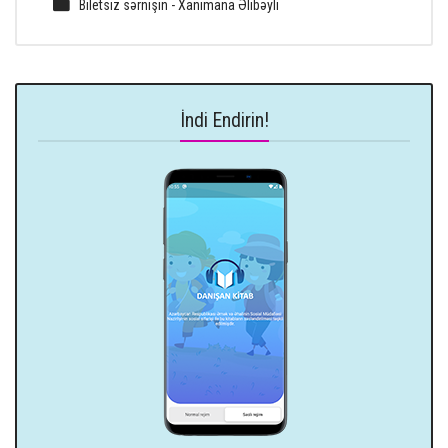
Biletsiz sərnişin - Xanımana Əlibəyli
İndi Endirin!