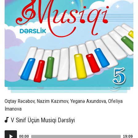
Author:
Oqtay Rəcəbov, Nazim Kazımov, Yeganə Axundova, Ofeliya
İmanova
V Sinif Üçün Musiqi Dərsliyi
Audio
00:00
19:09