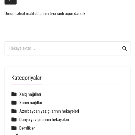
Player
Ümumtəhsil məktəblərinin 5-cı sinfi üçün dərslik
Search
Searc
for:
Kateqoriyalar
Xalq nağılları
Xarici nağıllar
Azərbaycan yazıçılarının hekayələri
Dünya yazıçılarının hekayələri
Dərsliklər