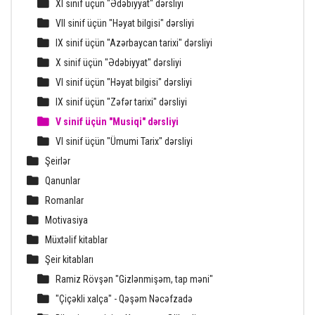
XI sinif üçün "Ədəbiyyat" dərsliyi
VII sinif üçün "Həyat bilgisi" dərsliyi
IX sinif üçün "Azərbaycan tarixi" dərsliyi
X sinif üçün "Ədəbiyyat" dərsliyi
VI sinif üçün "Həyat bilgisi" dərsliyi
IX sinif üçün "Zəfər tarixi" dərsliyi
V sinif üçün "Musiqi" dərsliyi
VI sinif üçün "Ümumi Tarix" dərsliyi
Şeirlər
Qanunlar
Romanlar
Motivasiya
Müxtəlif kitablar
Şeir kitabları
Ramiz Rövşən "Gizlənmişəm, tap məni"
"Çiçəkli xalça" - Qəşəm Nəcəfzadə