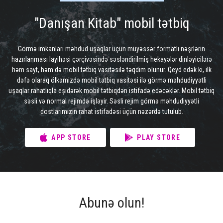
"Danışan Kitab" mobil tətbiq
Görmə imkanları məhdud uşaqlar üçün müyəssər formatlı nəşrlərin
hazırlanması layihəsi çərçivəsində səsləndirilmiş hekayələr dinləyicilərə
həm sayt, həm də mobil tətbiq vasitəsilə təqdim olunur. Qeyd edək ki, ilk
dəfə olaraq ölkəmizdə mobil tətbiq vasitəsi ilə görmə məhdudiyyətli
uşaqlar rahatlıqla eşidərək mobil tətbiqdən istifadə edəcəklər. Mobil tətbiq
səsli və normal rejimdə işləyir. Səsli rejim görmə məhdudiyyətli
dostlarımızın rahat istifadəsi üçün nəzərdə tutulub.
APP STORE
PLAY STORE
Abunə olun!