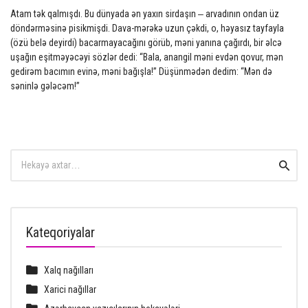
Atam tək qalmışdı. Bu dünyada ən yaxın sirdaşın – arvadının ondan üz
döndərməsinə pisikmişdi. Dava-mərəkə uzun çəkdi, o, həyasız tayfayla
(özü belə deyirdi) bacarmayacağını görüb, məni yanına çağırdı, bir əlcə
uşağın eşitməyəcəyi sözlər dedi: “Bala, anangil məni evdən qovur, mən
gedirəm bacımın evinə, məni bağışla!” Düşünmədən dedim: “Mən də
səninlə gələcəm!”
Search
Searc
for:
Kateqoriyalar
Xalq nağılları
Xarici nağıllar