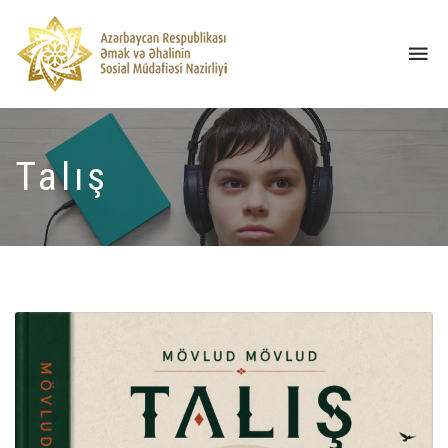
Tog
nav
Talış