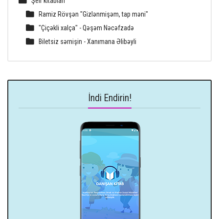
Şeir kitabları
Ramiz Rövşən "Gizlənmişəm, tap məni"
"Çiçəkli xalça" - Qəşəm Nəcəfzadə
Biletsiz sərnişin - Xanımana Əlibəyli
İndi Endirin!