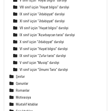
V sinif üçün "Həyat bilgisi" dərsliyi
VIII sinif üçün "Həyat bilgisi" dərsliyi
IX sinif üçün "Ədəbiyyat" dərsliyi
XI sinif üçün "Ədəbiyyat" dərsliyi
VII sinif üçün "Həyat bilgisi" dərsliyi
IX sinif üçün "Azərbaycan tarixi" dərsliyi
X sinif üçün "Ədəbiyyat" dərsliyi
VI sinif üçün "Həyat bilgisi" dərsliyi
IX sinif üçün "Zəfər tarixi" dərsliyi
V sinif üçün "Musiqi" dərsliyi
VI sinif üçün "Ümumi Tarix" dərsliyi
Şeirlər
Qanunlar
Romanlar
Motivasiya
Müxtəlif kitablar